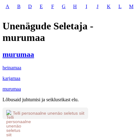
A
B
D
E
F
G
H
I
J
K
L
M
Unenägude Seletaja -
murumaa
murumaa
heinamaa
karjamaa
murumaa
Lõbusaid juhtumisi ja seiklusrikast elu.
Telli personaalne unenäo seletus siit