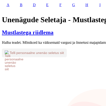
A
B
D
E
F
G
H
I
Unenägude Seletaja - Mustlaste
Mustlastega riidlema
Halba teadet. Mõnikord ka väiksemaid vargusi ja õnnetusi majapidami
Telli personaalne unenäo seletus siit