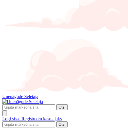
Unenägude Seletaja
Otsi
Logi sisse
Registreeru kasutajaks
Otsi