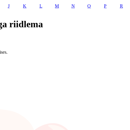
J
K
L
M
N
O
P
R
ga riidlema
ses.