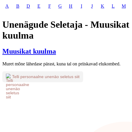
A
B
D
E
F
G
H
I
J
K
L
M
Unenägude Seletaja - Muusikat
kuulma
Muusikat kuulma
Muret mõne lähedase pärast, kuna tal on priiskavad elukombed.
Telli personaalne unenäo seletus siit