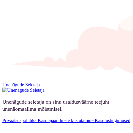
Unenägude Seletaja
Unenägude seletaja on sinu usaldusväärne teejuht
unenäomaailma mõistmisel.
Privaatsuspoliitika
Kasutajaandmete kustutamine
Kasutustingimused