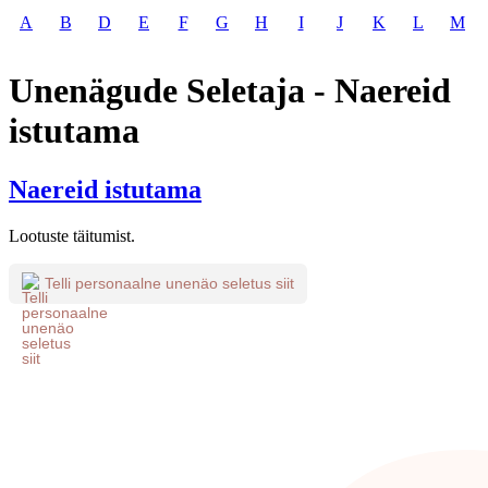
A
B
D
E
F
G
H
I
J
K
L
M
Unenägude Seletaja - Naereid
istutama
Naereid istutama
Lootuste täitumist.
Telli personaalne unenäo seletus siit