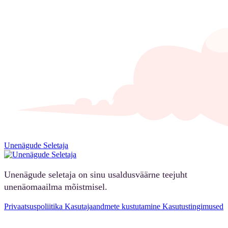
Unenägude Seletaja
Unenägude seletaja on sinu usaldusväärne teejuht
unenäomaailma mõistmisel.
Privaatsuspoliitika
Kasutajaandmete kustutamine
Kasutustingimused