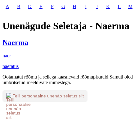
A
B
D
E
F
G
H
I
J
K
L
M
Unenägude Seletaja - Naerma
Naerma
naer
naeratus
Ootamatut rõõmu ja sellega kaasnevaid rõõmupisaraid.Samuti oled
ümbritsetud meeldivate inimestega.
Telli personaalne unenäo seletus siit