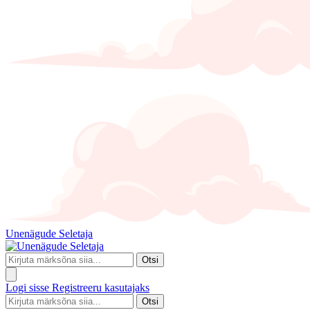
Unenägude Seletaja
Otsi
Logi sisse
Registreeru kasutajaks
Otsi