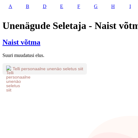
A
B
D
E
F
G
H
I
Unenägude Seletaja - Naist võt
Naist võtma
Suuri muudatusi elus.
Telli personaalne unenäo seletus siit