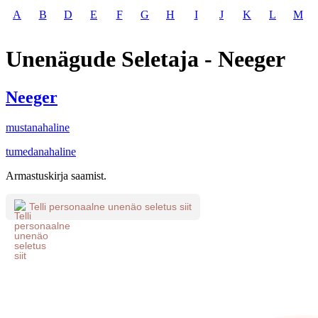
A
B
D
E
F
G
H
I
J
K
L
M
Unenägude Seletaja - Neeger
Neeger
mustanahaline
tumedanahaline
Armastuskirja saamist.
Telli personaalne unenäo seletus siit