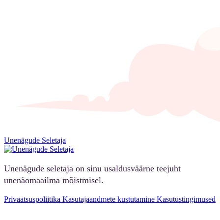
Unenägude Seletaja
Unenägude seletaja on sinu usaldusväärne teejuht
unenäomaailma mõistmisel.
Privaatsuspoliitika
Kasutajaandmete kustutamine
Kasutustingimused