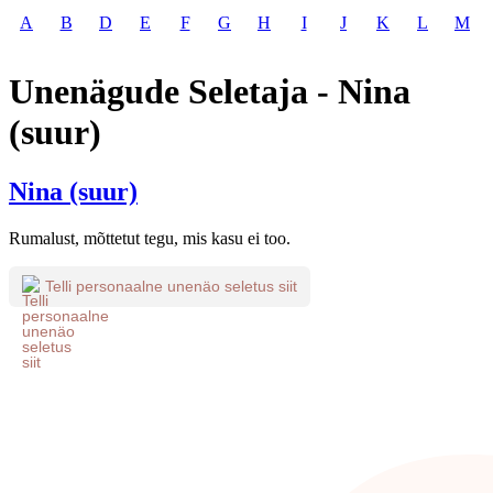
A
B
D
E
F
G
H
I
J
K
L
M
Unenägude Seletaja - Nina
(suur)
Nina (suur)
Rumalust, mõttetut tegu, mis kasu ei too.
Telli personaalne unenäo seletus siit