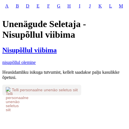
A
B
D
E
F
G
H
I
J
K
L
M
Unenägude Seletaja -
Nisupõllul viibima
Nisupõllul viibima
nisupõllul olemine
Heasüdamliku isikuga tutvumist, kellelt saadakse palju kasulikke
õpetusi.
Telli personaalne unenäo seletus siit