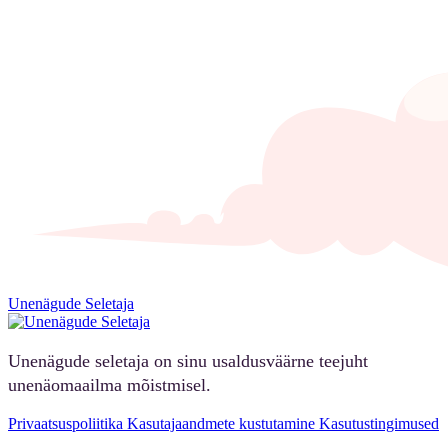
Unenägude Seletaja
Unenägude seletaja on sinu usaldusväärne teejuht
unenäomaailma mõistmisel.
Privaatsuspoliitika
Kasutajaandmete kustutamine
Kasutustingimused