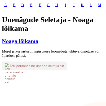
A
B
D
E
F
G
H
I
J
K
L
M
Unenägude Seletaja - Noaga
lõikama
Noaga lõikama
Muret ja kurvastust mingisuguse loomadega juhtuva õnnetuse või
äparduse pärast.
Telli personaalne unenäo seletus siit