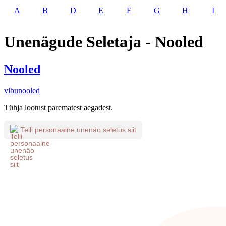
A
B
D
E
F
G
H
I
Unenägude Seletaja - Nooled
Nooled
vibunooled
Tühja lootust parematest aegadest.
Telli personaalne unenäo seletus siit