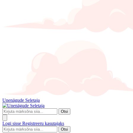
Unenägude Seletaja
Otsi
Logi sisse
Registreeru kasutajaks
Otsi