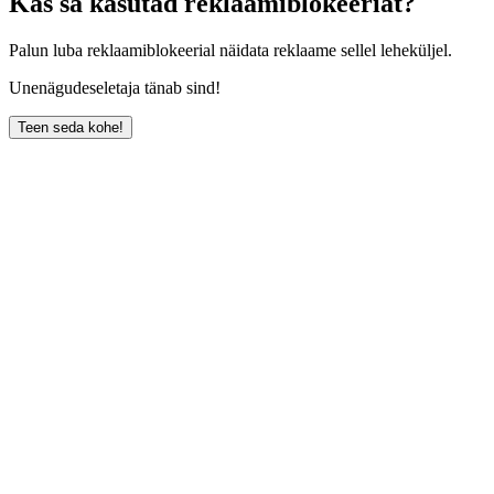
Kas sa kasutad reklaamiblokeeriat?
Palun luba reklaamiblokeerial näidata reklaame sellel leheküljel.
Unenägudeseletaja tänab sind!
Teen seda kohe!