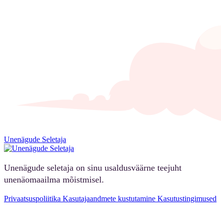
Unenägude Seletaja
Unenägude seletaja on sinu usaldusväärne teejuht
unenäomaailma mõistmisel.
Privaatsuspoliitika
Kasutajaandmete kustutamine
Kasutustingimused