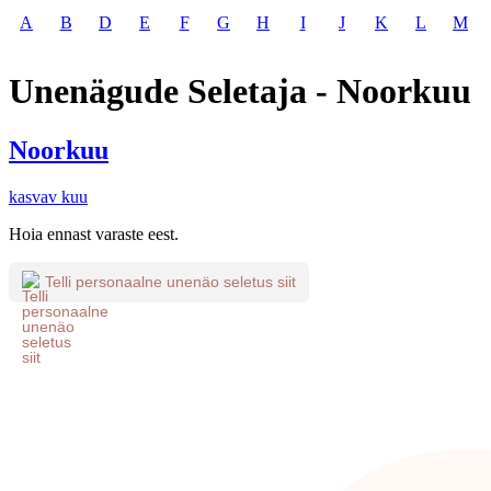
A
B
D
E
F
G
H
I
J
K
L
M
Unenägude Seletaja - Noorkuu
Noorkuu
kasvav kuu
Hoia ennast varaste eest.
Telli personaalne unenäo seletus siit