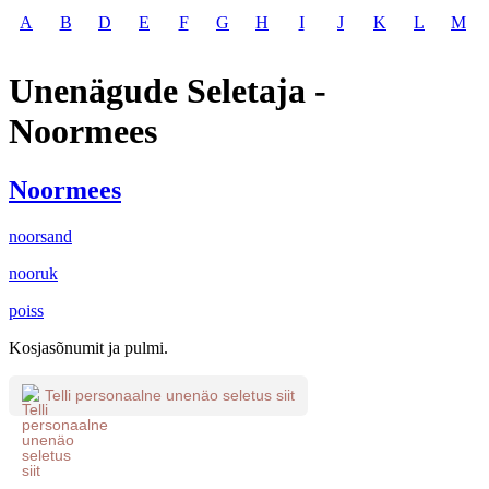
A
B
D
E
F
G
H
I
J
K
L
M
Unenägude Seletaja -
Noormees
Noormees
noorsand
nooruk
poiss
Kosjasõnumit ja pulmi.
Telli personaalne unenäo seletus siit