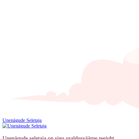
Unenägude Seletaja
Unenägude seletaja on sinu usaldusväärne teejuht