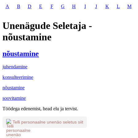
A
B
D
E
F
G
H
I
J
K
L
M
Unenägude Seletaja -
nõustamine
nõustamine
juhendamine
konsulteerimine
nõustamine
soovitamine
Töödega edenemist, head elu ja tervist.
Telli personaalne unenäo seletus siit