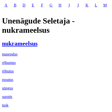
A
B
D
E
F
G
H
I
J
K
L
M
Unenägude Seletaja -
nukrameelsus
nukrameelsus
masendus
rõhumus
rõhutus
rusutus
süngus
surutis
tusk