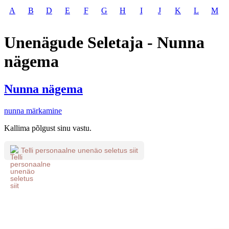
A
B
D
E
F
G
H
I
J
K
L
M
Unenägude Seletaja - Nunna
nägema
Nunna nägema
nunna märkamine
Kallima põlgust sinu vastu.
Telli personaalne unenäo seletus siit