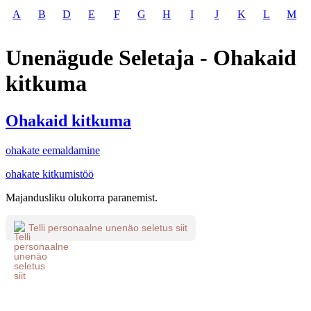
A
B
D
E
F
G
H
I
J
K
L
M
Unenägude Seletaja - Ohakaid
kitkuma
Ohakaid kitkuma
ohakate eemaldamine
ohakate kitkumistöö
Majandusliku olukorra paranemist.
Telli personaalne unenäo seletus siit