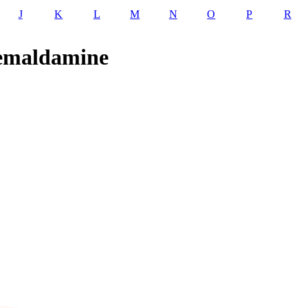
J
K
L
M
N
O
P
R
eemaldamine