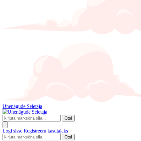
Unenägude Seletaja
Otsi
Logi sisse
Registreeru kasutajaks
Otsi