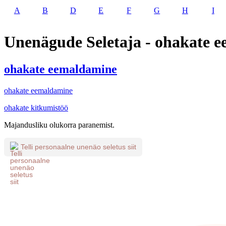
A
B
D
E
F
G
H
I
Unenägude Seletaja - ohakate 
ohakate eemaldamine
ohakate eemaldamine
ohakate kitkumistöö
Majandusliku olukorra paranemist.
Telli personaalne unenäo seletus siit