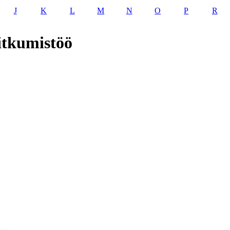
J
K
L
M
N
O
P
R
itkumistöö