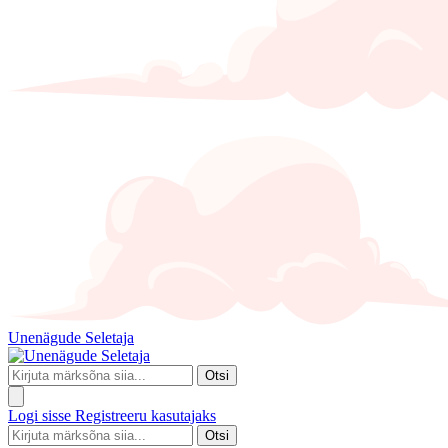
Unenägude Seletaja
Otsi
Logi sisse
Registreeru kasutajaks
Otsi