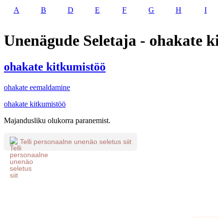
A
B
D
E
F
G
H
I
Unenägude Seletaja - ohakate k
ohakate kitkumistöö
ohakate eemaldamine
ohakate kitkumistöö
Majandusliku olukorra paranemist.
Telli personaalne unenäo seletus siit