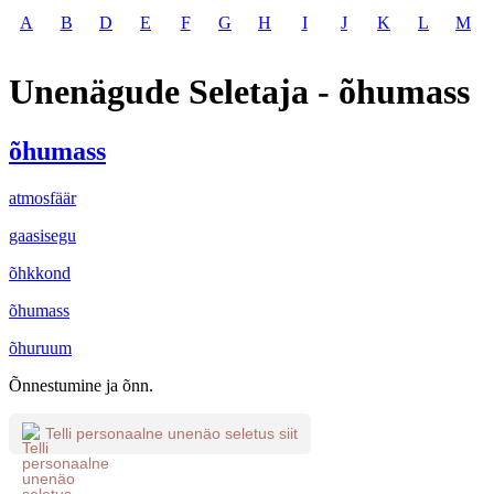
A
B
D
E
F
G
H
I
J
K
L
M
Unenägude Seletaja - õhumass
õhumass
atmosfäär
gaasisegu
õhkkond
õhumass
õhuruum
Õnnestumine ja õnn.
Telli personaalne unenäo seletus siit