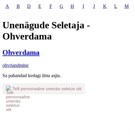
A
B
D
E
F
G
H
I
J
K
L
M
Unenägude Seletaja -
Ohverdama
Ohverdama
ohvriandmine
Sa pahandad kedagi ilma asjta.
Telli personaalne unenäo seletus siit