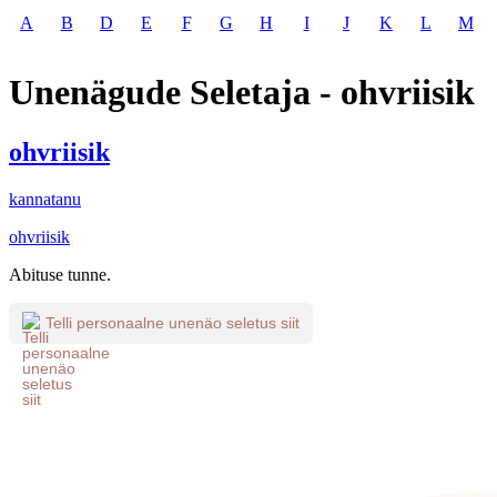
A
B
D
E
F
G
H
I
J
K
L
M
Unenägude Seletaja - ohvriisik
ohvriisik
kannatanu
ohvriisik
Abituse tunne.
Telli personaalne unenäo seletus siit