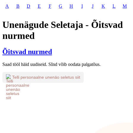
A
B
D
E
F
G
H
I
J
K
L
M
Unenägude Seletaja - Õitsvad
nurmed
Õitsvad nurmed
Saad tööl häid uudiseid. SInd võib oodata palgatõus.
Telli personaalne unenäo seletus siit