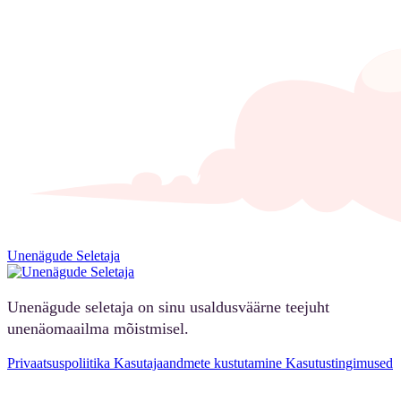
Unenägude Seletaja
Unenägude seletaja on sinu usaldusväärne teejuht
unenäomaailma mõistmisel.
Privaatsuspoliitika
Kasutajaandmete kustutamine
Kasutustingimused