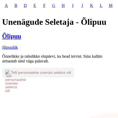
A
B
D
E
F
G
H
I
J
K
L
M
Unenägude Seletaja - Õlipuu
Õlipuu
õlipuuliik
Õnnelikke ja rahulikke elupäevi, ka head tervist. Sinu kallim
armastab sind väga palavalt.
Telli personaalne unenäo seletus siit