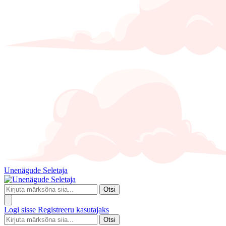
Unenägude Seletaja
Otsi
Logi sisse
Registreeru kasutajaks
Otsi