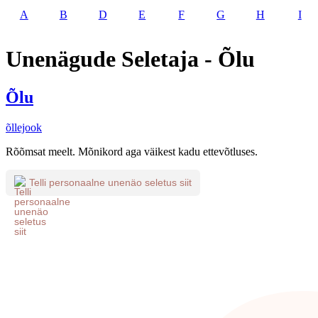
A
B
D
E
F
G
H
I
Unenägude Seletaja - Õlu
Õlu
õllejook
Rõõmsat meelt. Mõnikord aga väikest kadu ettevõtluses.
Telli personaalne unenäo seletus siit