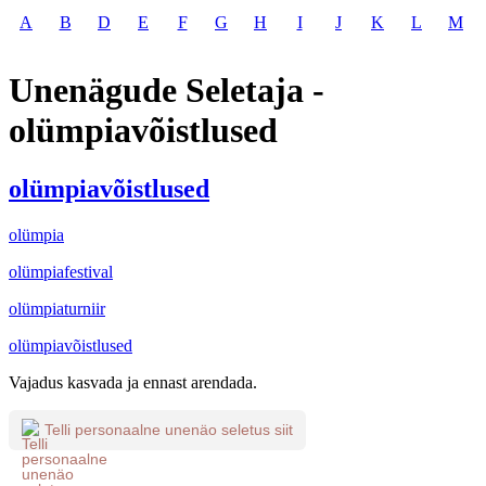
A
B
D
E
F
G
H
I
J
K
L
M
Unenägude Seletaja -
olümpiavõistlused
olümpiavõistlused
olümpia
olümpiafestival
olümpiaturniir
olümpiavõistlused
Vajadus kasvada ja ennast arendada.
Telli personaalne unenäo seletus siit