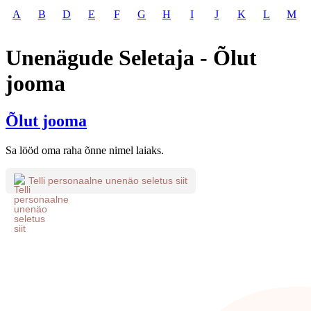
A
B
D
E
F
G
H
I
J
K
L
M
Unenägude Seletaja - Õlut
jooma
Õlut jooma
Sa lööd oma raha õnne nimel laiaks.
Telli personaalne unenäo seletus siit