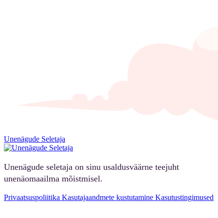
Unenägude Seletaja
Unenägude seletaja on sinu usaldusväärne teejuht
unenäomaailma mõistmisel.
Privaatsuspoliitika
Kasutajaandmete kustutamine
Kasutustingimused