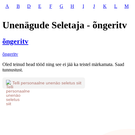
A
B
D
E
F
G
H
I
J
K
L
M
Unenägude Seletaja - õngeritv
õngeritv
õngeritv
Oled teinud head tööd ning see ei jää ka teistel märkamata. Saad
tunnustust.
Telli personaalne unenäo seletus siit