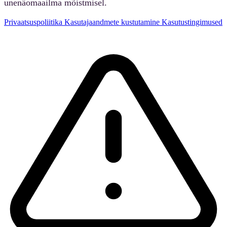
unenäomaailma mõistmisel.
Privaatsuspoliitika
Kasutajaandmete kustutamine
Kasutustingimused