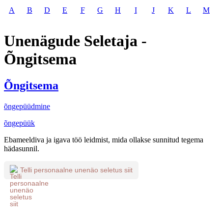
A
B
D
E
F
G
H
I
J
K
L
M
Unenägude Seletaja -
Õngitsema
Õngitsema
õngepüüdmine
õngepüük
Ebameeldiva ja igava töö leidmist, mida ollakse sunnitud tegema
hädasunnil.
Telli personaalne unenäo seletus siit