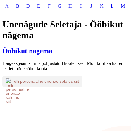
A
B
D
E
F
G
H
I
J
K
L
M
Unenägude Seletaja - Ööbikut
nägema
Ööbikut nägema
Haigeks jäämist, mis põhjustatud hooletusest. Mõnikord ka halba
teadet mõne sõbra kohta.
Telli personaalne unenäo seletus siit