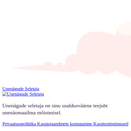
Unenägude Seletaja
Unenägude seletaja on sinu usaldusväärne teejuht
unenäomaailma mõistmisel.
Privaatsuspoliitika
Kasutajaandmete kustutamine
Kasutustingimused