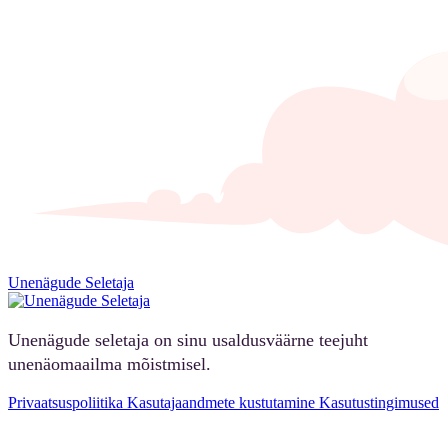
Unenägude Seletaja
Unenägude seletaja on sinu usaldusväärne teejuht
unenäomaailma mõistmisel.
Privaatsuspoliitika
Kasutajaandmete kustutamine
Kasutustingimused