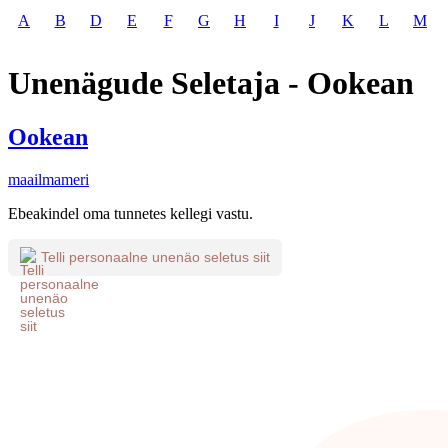
A
B
D
E
F
G
H
I
J
K
L
M
Unenägude Seletaja - Ookean
Ookean
maailmameri
Ebeakindel oma tunnetes kellegi vastu.
Telli personaalne unenäo seletus siit