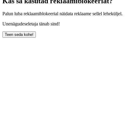
Kas sa kasutad reklaamiblokeeriat?
Palun luba reklaamiblokeerial näidata reklaame sellel leheküljel.
Unenägudeseletaja tänab sind!
Teen seda kohe!