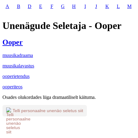
A
B
D
E
F
G
H
I
J
K
L
M
Unenägude Seletaja - Ooper
Ooper
muusikadraama
muusikalavastus
ooperietendus
ooperiteos
Osades olukordades liiga dramaatiliselt käituma.
Telli personaalne unenäo seletus siit