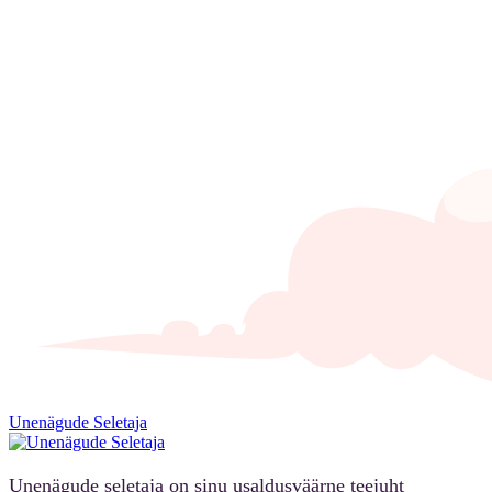
Unenägude Seletaja
Unenägude seletaja on sinu usaldusväärne teejuht