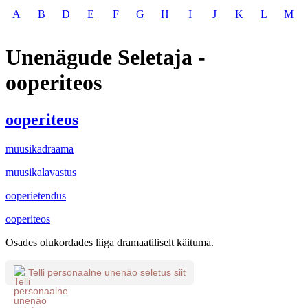
A
B
D
E
F
G
H
I
J
K
L
M
Unenägude Seletaja -
ooperiteos
ooperiteos
muusikadraama
muusikalavastus
ooperietendus
ooperiteos
Osades olukordades liiga dramaatiliselt käituma.
Telli personaalne unenäo seletus siit