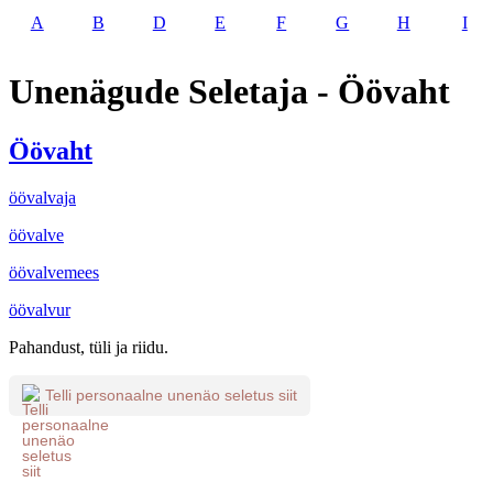
A
B
D
E
F
G
H
I
Unenägude Seletaja - Öövaht
Öövaht
öövalvaja
öövalve
öövalvemees
öövalvur
Pahandust, tüli ja riidu.
Telli personaalne unenäo seletus siit