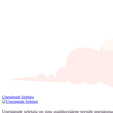
Unenägude Seletaja
Unenägude seletaja on sinu usaldusväärne teejuht unenäoma