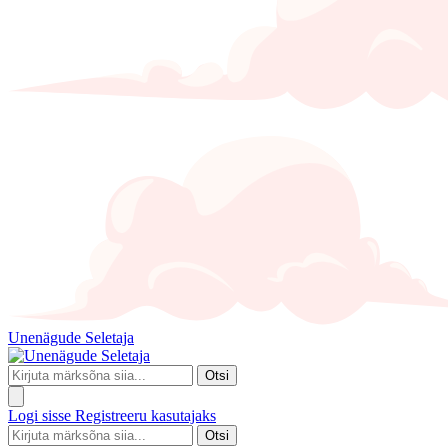
Unenägude Seletaja
Otsi
Logi sisse
Registreeru kasutajaks
Otsi