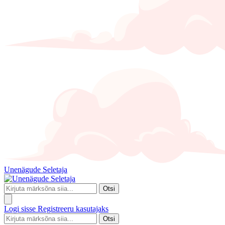
Unenägude Seletaja
Otsi
Logi sisse
Registreeru kasutajaks
Otsi