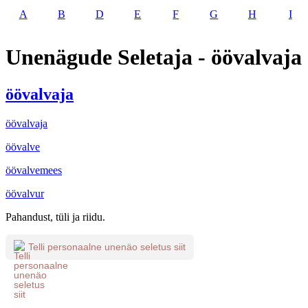
A
B
D
E
F
G
H
I
Unenägude Seletaja - öövalvaja
öövalvaja
öövalvaja
öövalve
öövalvemees
öövalvur
Pahandust, tüli ja riidu.
Telli personaalne unenäo seletus siit