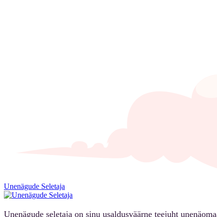
Unenägude Seletaja
Unenägude seletaja on sinu usaldusväärne teejuht unenäoma