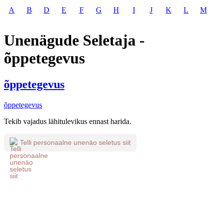
A
B
D
E
F
G
H
I
J
K
L
M
Unenägude Seletaja -
õppetegevus
õppetegevus
õppetegevus
Tekib vajadus lähitulevikus ennast harida.
Telli personaalne unenäo seletus siit