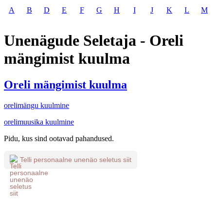
A
B
D
E
F
G
H
I
J
K
L
M
Unenägude Seletaja - Oreli
mängimist kuulma
Oreli mängimist kuulma
orelimängu kuulmine
orelimuusika kuulmine
Pidu, kus sind ootavad pahandused.
Telli personaalne unenäo seletus siit