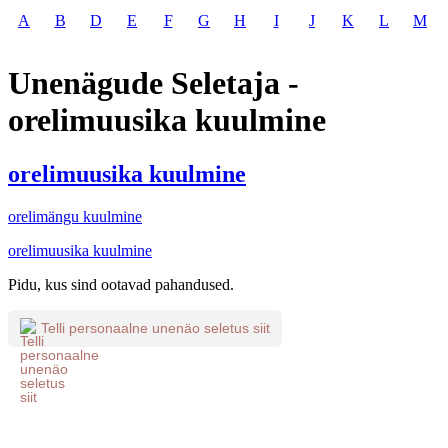
A
B
D
E
F
G
H
I
J
K
L
M
Unenägude Seletaja -
orelimuusika kuulmine
orelimuusika kuulmine
orelimängu kuulmine
orelimuusika kuulmine
Pidu, kus sind ootavad pahandused.
Telli personaalne unenäo seletus siit