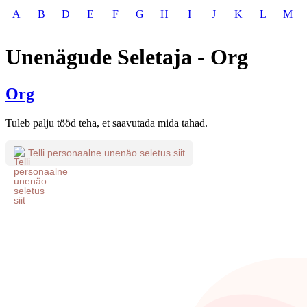
A
B
D
E
F
G
H
I
J
K
L
M
Unenägude Seletaja - Org
Org
Tuleb palju tööd teha, et saavutada mida tahad.
Telli personaalne unenäo seletus siit