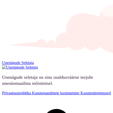
Unenägude Seletaja
Unenägude seletaja on sinu usaldusväärne teejuht
unenäomaailma mõistmisel.
Privaatsuspoliitika
Kasutajaandmete kustutamine
Kasutustingimused