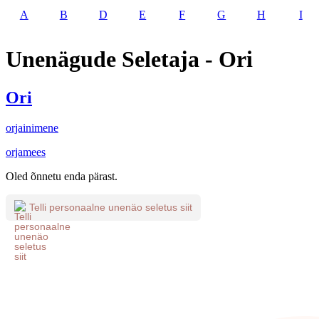
A
B
D
E
F
G
H
I
Unenägude Seletaja - Ori
Ori
orjainimene
orjamees
Oled õnnetu enda pärast.
Telli personaalne unenäo seletus siit