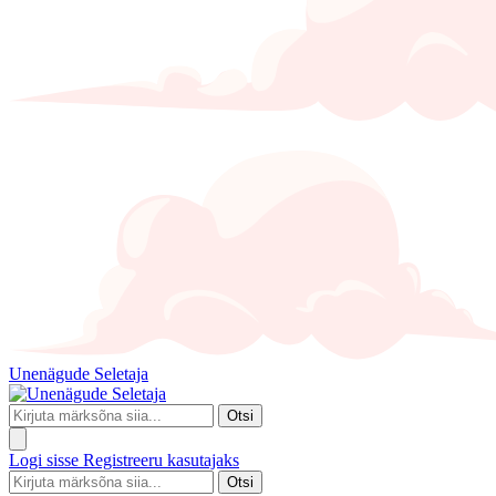
Unenägude Seletaja
Otsi
Logi sisse
Registreeru kasutajaks
Otsi