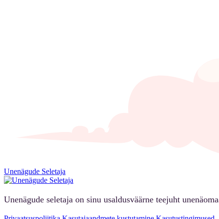
Unenägude Seletaja
Unenägude seletaja on sinu usaldusväärne teejuht unenäoma
Privaatsuspoliitika
Kasutajaandmete kustutamine
Kasutustingimused