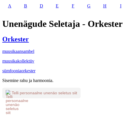
A
B
D
E
F
G
H
I
Unenägude Seletaja - Orkester
Orkester
muusikaansambel
muusikakollektiiv
sümfooniaorkester
Sisemine rahu ja harmoonia.
Telli personaalne unenäo seletus siit