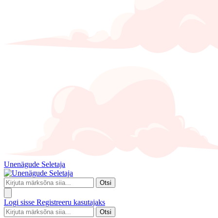
Unenägude Seletaja
Otsi
Logi sisse
Registreeru kasutajaks
Otsi