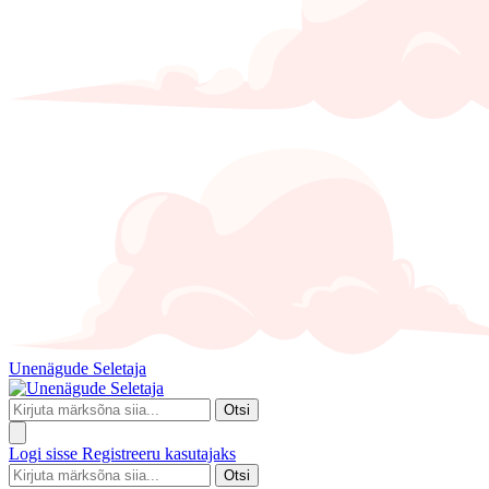
Unenägude Seletaja
Otsi
Logi sisse
Registreeru kasutajaks
Otsi