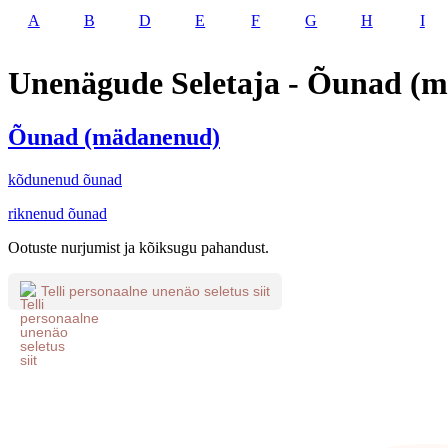
A
B
D
E
F
G
H
I
Unenägude Seletaja - Õunad (
Õunad (mädanenud)
kõdunenud õunad
riknenud õunad
Ootuste nurjumist ja kõiksugu pahandust.
Telli personaalne unenäo seletus siit