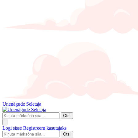
Unenägude Seletaja
Otsi
Logi sisse
Registreeru kasutajaks
Otsi