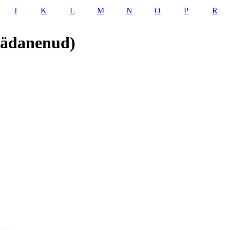
J
K
L
M
N
O
P
R
mädanenud)