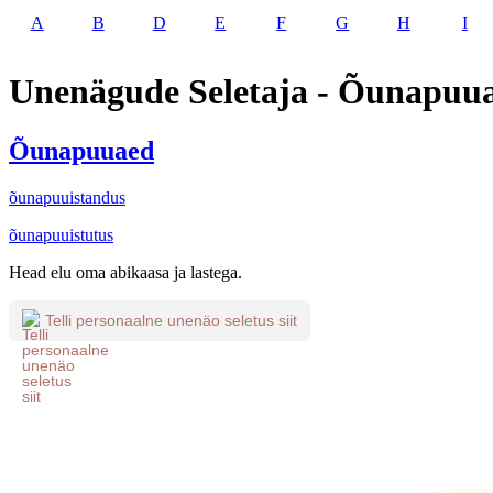
A
B
D
E
F
G
H
I
Unenägude Seletaja - Õunapuu
Õunapuuaed
õunapuuistandus
õunapuuistutus
Head elu oma abikaasa ja lastega.
Telli personaalne unenäo seletus siit