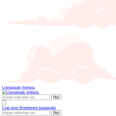
Unenägude Seletaja
Otsi
Logi sisse
Registreeru kasutajaks
Otsi