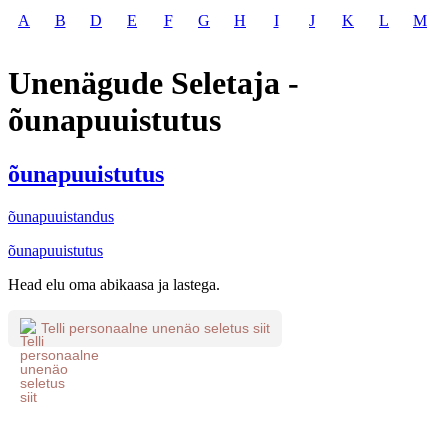
A
B
D
E
F
G
H
I
J
K
L
M
Unenägude Seletaja -
õunapuuistutus
õunapuuistutus
õunapuuistandus
õunapuuistutus
Head elu oma abikaasa ja lastega.
Telli personaalne unenäo seletus siit