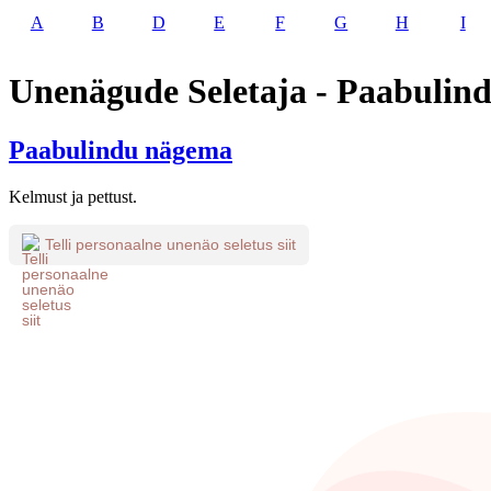
A
B
D
E
F
G
H
I
Unenägude Seletaja - Paabulin
Paabulindu nägema
Kelmust ja pettust.
Telli personaalne unenäo seletus siit