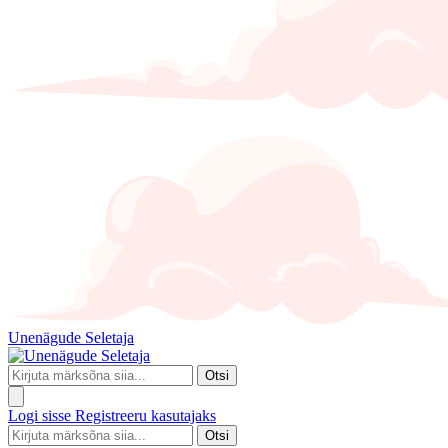
Unenägude Seletaja
Otsi
Logi sisse
Registreeru kasutajaks
Otsi