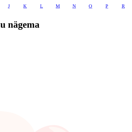
J
K
L
M
N
O
P
R
du nägema