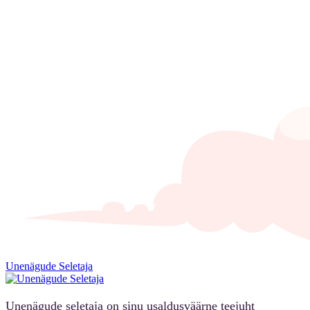
Unenägude Seletaja
Unenägude seletaja on sinu usaldusväärne teejuht