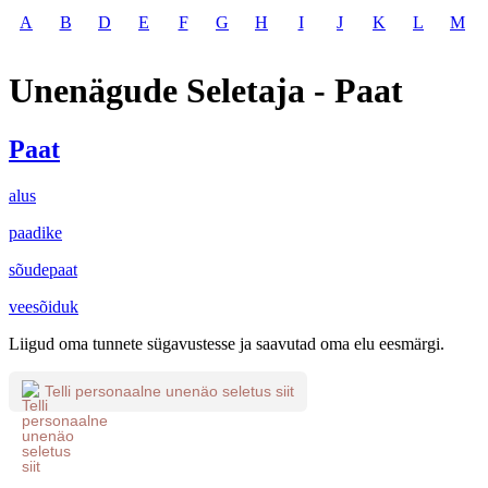
A
B
D
E
F
G
H
I
J
K
L
M
Unenägude Seletaja - Paat
Paat
alus
paadike
sõudepaat
veesõiduk
Liigud oma tunnete sügavustesse ja saavutad oma elu eesmärgi.
Telli personaalne unenäo seletus siit