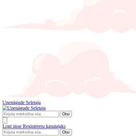
Unenägude Seletaja
Otsi
Logi sisse
Registreeru kasutajaks
Otsi