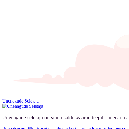
Unenägude Seletaja
Unenägude seletaja on sinu usaldusväärne teejuht unenäoma
Privaatsuspoliitika
Kasutajaandmete kustutamine
Kasutustingimused