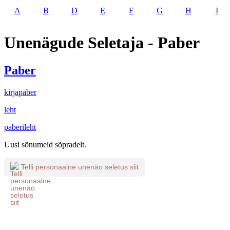
A
B
D
E
F
G
H
I
Unenägude Seletaja - Paber
Paber
kirjapaber
leht
paberileht
Uusi sõnumeid sõpradelt.
Telli personaalne unenäo seletus siit