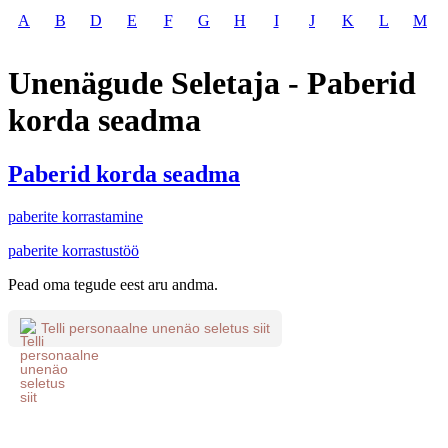
A
B
D
E
F
G
H
I
J
K
L
M
Unenägude Seletaja - Paberid
korda seadma
Paberid korda seadma
paberite korrastamine
paberite korrastustöö
Pead oma tegude eest aru andma.
Telli personaalne unenäo seletus siit