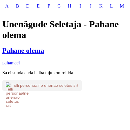
A
B
D
E
F
G
H
I
J
K
L
M
Unenägude Seletaja - Pahane
olema
Pahane olema
pahameel
Sa ei suuda enda halba tuju kontrollida.
Telli personaalne unenäo seletus siit